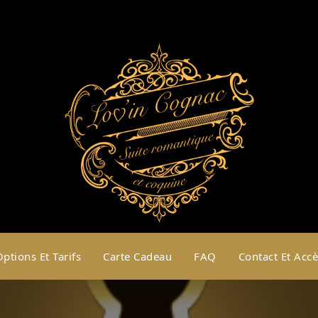
Suite romantique et coquine
ptions Et Tarifs
Carte Cadeau
FAQ
Contact Et Accè