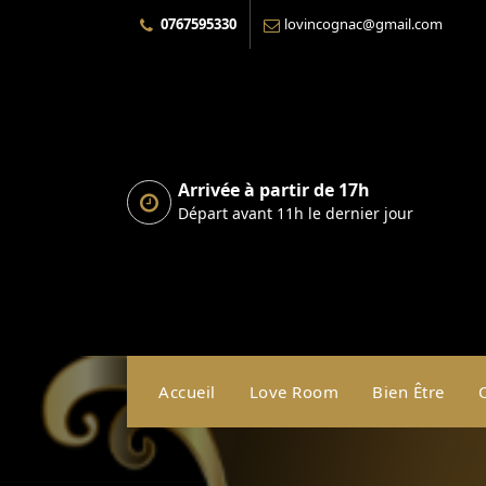
Skip
0767595330
lovincognac@gmail.com
to
content
Arrivée à partir de 17h
Départ avant 11h le dernier jour
Accueil
Love Room
Bien Être
O