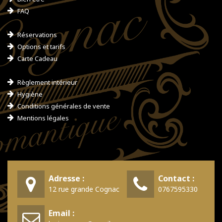
FAQ
Réservations
Options et tarifs
Carte Cadeau
Règlement intérieur
Hygiène
Conditions générales de vente
Mentions légales
Adresse :
Contact :
12 rue grande Cognac
0767595330
Email :